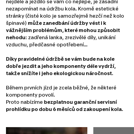
nejdéle a jezdilo se vám co nejlépe, je zásadní
nezapomínat na údržbu kola. Kromě estetické
stránky (čisté kolo je samozřejmě hezčí než kolo
špinavé)
může zanedbání údržby vést i k
vážnějším problémům, které mohou způsobit
nehodu
: zadřená lanka, zrezivělé díly, unikání
vzduchu, předčasné opotřebení…
Díky pravidelné údržbě se vám bude na kole
dobře jezdit a jeho komponenty déle vydrží,
takže snížíte i jeho ekologickou náročnost.
Během prvních jízd je zcela běžné, že některé
komponenty povolí.
Proto nabízíme
bezplatnou garanční servisní
prohlídku po dobu 6 měsíců od zakoupení kola
.