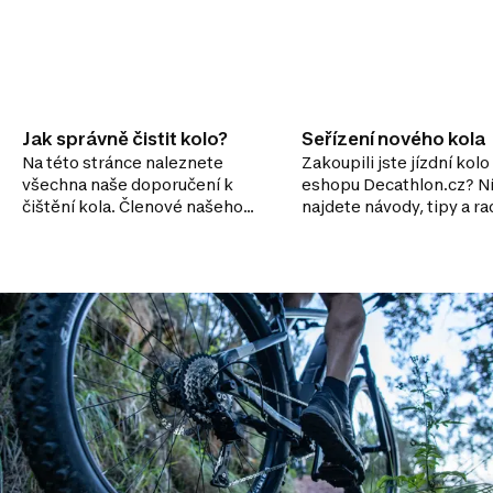
Jak správně čistit kolo?
Seřízení nového kola
Na této stránce naleznete
Zakoupili jste jízdní kolo
všechna naše doporučení k
eshopu Decathlon.cz? N
čištění kola. Členové našeho
najdete návody, tipy a ra
týmu se s vámi podělí o své
kompletaci kola z krabi
tipy, jak se o kolo starat, aby
vydrželo co nejdéle v
bezvadném stavu. Díky
pravidelné a pečlivé údržbě se
vyhnete rozbití kola a budete
se těšit z příjemné a pohodlné
jízdy. Pokud budete údržbu
zanedbávat, může se stát, že
dojde k poškození kola, jehož
oprava vaši peněženku určitě
nepotěší!