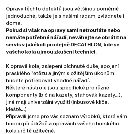
Opravy těchto defektů jsou většinou poměrně
jednoduché, takže je s našimi radami zvládnete i
doma.
Pokud si však na opravy sami netroufáte nebo
nemáte potřebné nářadí, neváhejte se obrátit na
servis v jakékoli prodejně DECATHLON, kde se
vašeho kola ujmou zkušení technici.
K opravě kola, zalepení píchnuté duše, spojení
prasklého řetězu a jiným složitějším úkonům
budete potřebovat vhodné nářadí.
Některé nástroje jsou specifické pro různé
komponenty (bič na kazety, stahovák kazety…),
jiné mají univerzální využití (inbusové klíče,
kleště…)
Připravili jsme pro vás seznam výrobků, které vám
budou při údržbě a opravách vašeho horského
kola určitě užitečné.