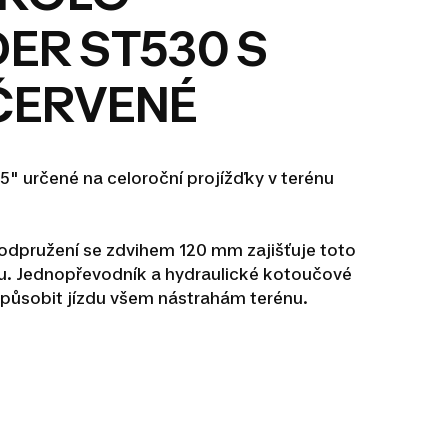
ER ST530 S
ČERVENÉ
,5" určené na celoroční projížďky v terénu
odpružení se zdvihem 120 mm zajišťuje toto
du. Jednopřevodník a hydraulické kotoučové
způsobit jízdu všem nástrahám terénu.