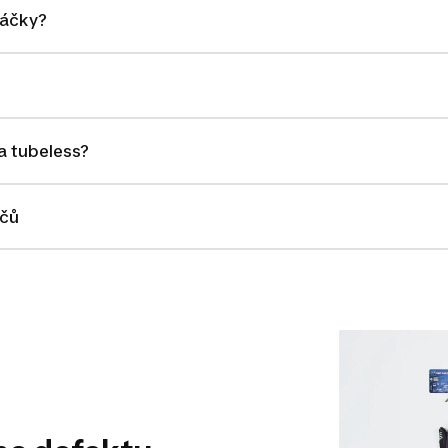
páčky?
a tubeless?
ičů