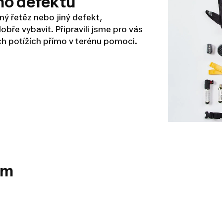
ho defektu
ný řetěz nebo jiný defekt,
ře vybavit. Připravili jsme pro vás
h potížích přímo v terénu pomoci.
ém