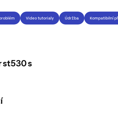
problém
Video tutorialy
Údržba
Kompatibilní př
r st530 s
í