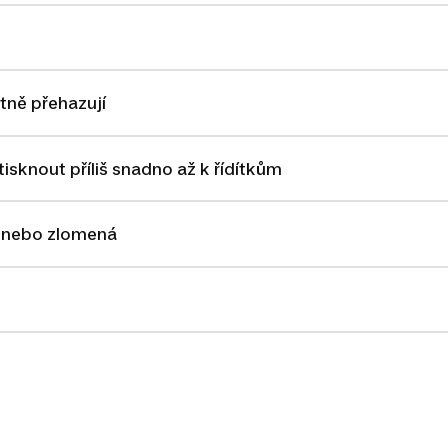
atně přehazují
isknout příliš snadno až k řídítkům
á nebo zlomená