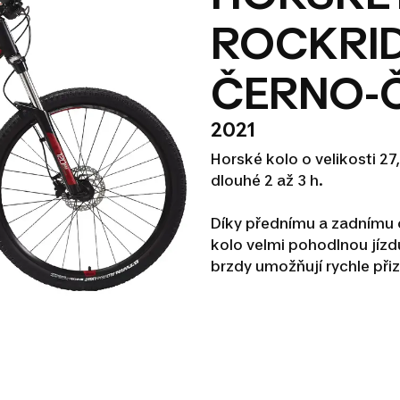
ROCKRID
ČERNO-
2021
Horské kolo o velikosti 27
dlouhé 2 až 3 h.
Díky přednímu a zadnímu 
kolo velmi pohodlnou jíz
brzdy umožňují rychle při