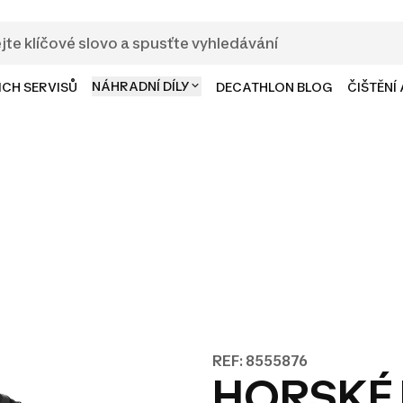
NÁHRADNÍ DÍLY
ICH SERVISŮ
DECATHLON BLOG
ČIŠTĚNÍ
REF: 8555876
HORSKÉ