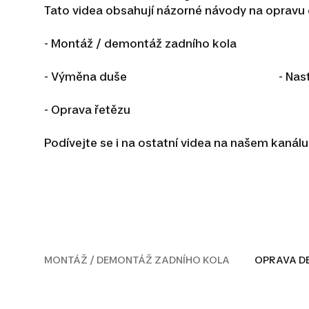
Tato videa obsahují názorné návody na opravu č
- Montáž / demontáž zadního kol
- Výměna duše - Nastavení v
- Oprava řetězu - Výměn
Podívejte se i na ostatní videa na našem kanál
MONTÁŽ / DEM
MONTÁŽ / DEMONTÁŽ ZADNÍHO KOLA
OPRAVA D