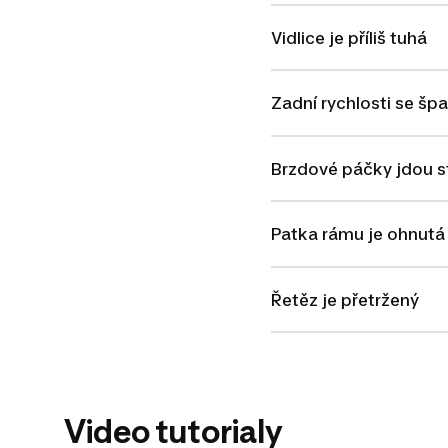
Vidlice je příliš tuhá
Zadní rychlosti se šp
Brzdové páčky jdou st
Patka rámu je ohnut
Řetěz je přetržený
Video tutorialy