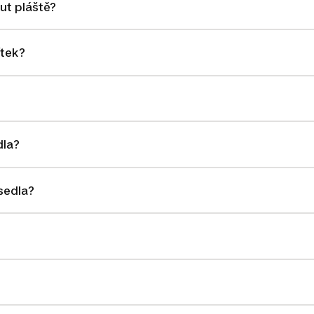
ut pláště?
ítek?
dla?
 sedla?