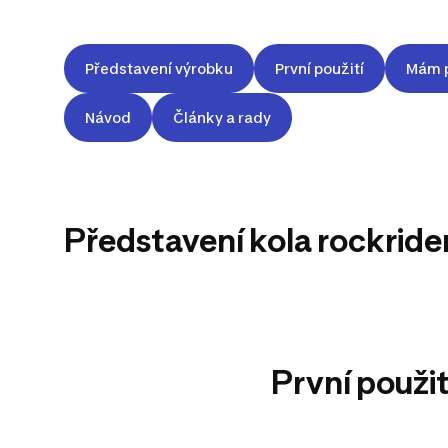
KOLO
Představení výrobku
První použití
Mám 
ROCKRIDER
Návod
Články a rady
ST530 S
ČERNO-
Představení kola rockride
ČERVENÉ
První použit