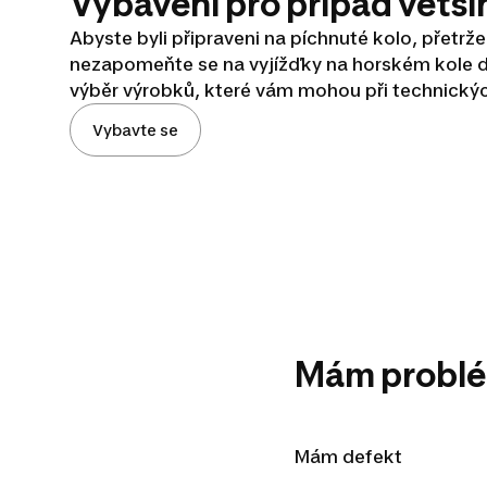
Vybavení pro případ větší
Abyste byli připraveni na píchnuté kolo, přetrže
nezapomeňte se na vyjížďky na horském kole dob
výběr výrobků, které vám mohou při technickýc
Vybavte se
Mám probl
Mám defekt