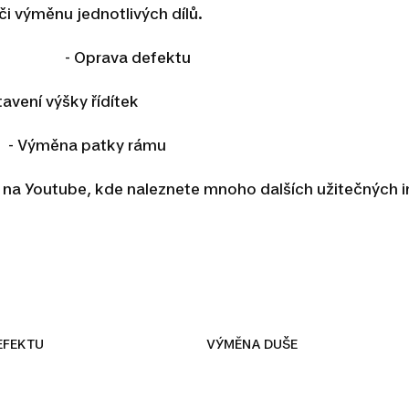
i výměnu jednotlivých dílů.
a - Oprava defektu
ýšky řídítek
a patky rámu
u na Youtube, kde naleznete mnoho dalších užitečných 
ONTÁŽ ZADNÍHO K
EFEKTU
VÝMĚNA DUŠE