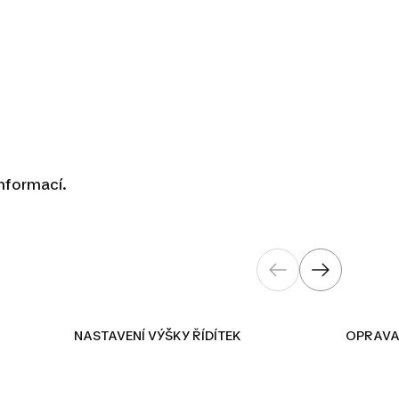
informací.
OLA
NASTAVENÍ VÝŠKY ŘÍDÍTEK
OPRAVA