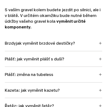
S vaším gravel kolem budete jezdit po silnici, ale i
v blátě. V určitém okamžiku bude nutné během
údržby vašeho gravel kola
vyměnit určité
komponenty.
Brzdyjak vyměnit brzdové destičky?
Plášť: jak vyměnit plášť s duší?
Plášť: změna na tubeless
Kazeta: jak vyměnit kazetu?
Řetěz: jak vyměnit řetěz?