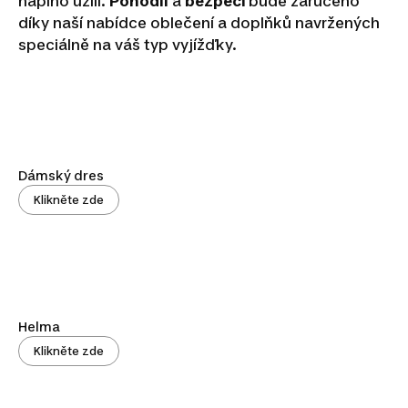
naplno užili.
Pohodlí
a
bezpečí
bude zaručeno
díky naší nabídce oblečení a doplňků navržených
speciálně na váš typ vyjížďky.
Dámský dres
Klikněte zde
Helma
Klikněte zde