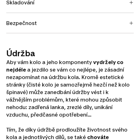
Skladování
Bezpečnost
Údržba
Aby vám kolo a jeho komponenty
vydržely co
nejdéle
a jezdilo se vám co nejlépe, je zásadní
nezapomínat na údržbu kola. Kromě estetické
stránky (čisté kolo je samozřejmě hezčí než kolo
špinavé) může zanedbání údržby vést i k
vážnějším problémům, které mohou způsobit
nehodu: zadřená lanka, zrezlé díly, unikání
vzduchu, předčasné opotřebení...
Tím, že díky údržbě prodloužíte životnost svého
kola a jednotlivých dílů, se také
chováte