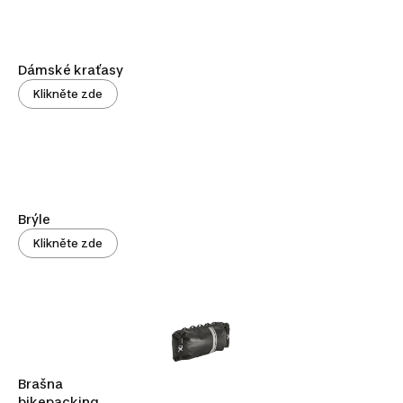
Dámské kraťasy
Klikněte zde
Brýle
Klikněte zde
Brašna
bikepacking