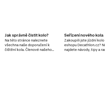
Jak správně čistit kolo?
Seřízení nového kola
Na této stránce naleznete
Zakoupili jste jízdní kolo
všechna naše doporučení k
eshopu Decathlon.cz? N
čištění kola. Členové našeho
najdete návody, tipy a ra
týmu se s vámi podělí o své
kompletaci kola z krabi
tipy, jak se o kolo starat, aby
vydrželo co nejdéle v
bezvadném stavu. Díky
pravidelné a pečlivé údržbě se
vyhnete rozbití kola a budete
se těšit z příjemné a pohodlné
jízdy. Pokud budete údržbu
zanedbávat, může se stát, že
dojde k poškození kola, jehož
oprava vaši peněženku určitě