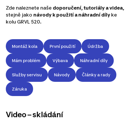
Zde naleznete naše
doporučení, tutoriály a videa,
stejně jako
návody k použití a náhradní díly
ke
kolu GRVL 520.
Montáž kola
První použití
Údržba
Mám problém
Výbava
Náhradní díly
Služby servisu
Návody
Články a rady
Záruka
Video – skládání