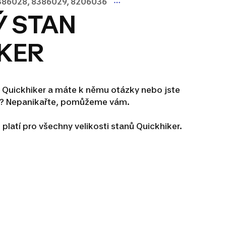
386028, 8386029, 8206036
 STAN
KER
tan Quickhiker a máte k němu otázky nebo jste
ém? Nepanikařte, pomůžeme vám.
platí pro všechny velikosti stanů Quickhiker.