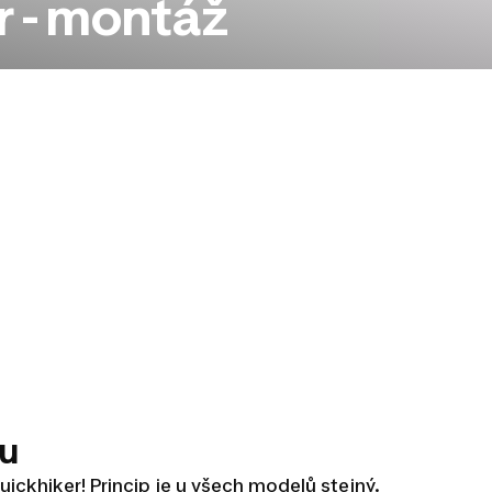
r - montáž
nu
ckhiker! Princip je u všech modelů stejný.