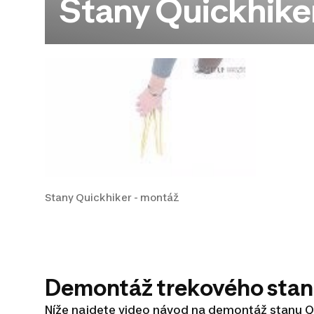
Stany Quickhike
Stany Quickhiker - montáž
Demontáž trekového sta
Níže najdete video návod na demontáž stanu Qui