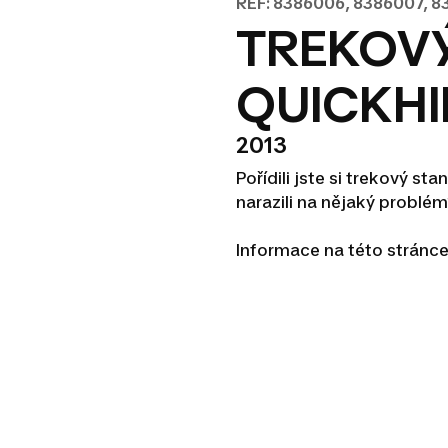
REF: 8386006, 8386007, 8
TREKOVÝ
QUICKHI
2013
Pořídili jste si trekový s
narazili na nějaký probl
Informace na této stránce 