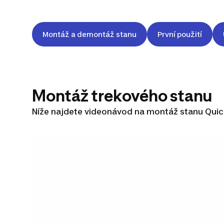
Montáž a demontáž stanu
První použití
Montáž trekového stanu
Níže najdete videonávod na montáž stanu Quickh