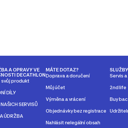
BA A OPRAVY VE
MÁTE DOTAZ?
SLUŽB
ČNOSTI DECATHLON
Doprava a doručení
Servis a
 svůj produkt
Můj účet
2nd life
NÍ DÍLY
Výměna a vrácení
Buy bac
 NAŠICH SERVISŮ
Objednávky bez registrace
Udržite
 A ÚDRŽBA
Nahlásit nelegální obsah