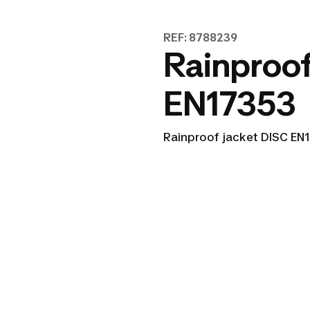
REF: 8788239
Rainproof
EN17353
Rainproof jacket DISC EN