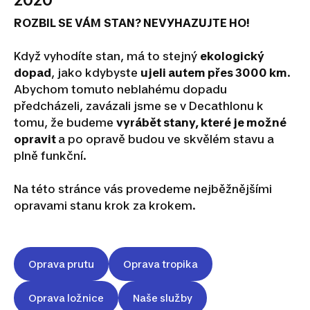
2020
ROZBIL SE VÁM
STAN? NEVYHAZUJTE HO!
Když vyhodíte stan, má to stejný
ekologický
dopad
, jako kdybyste
ujeli autem přes 3000 km
.
Abychom tomuto neblahému dopadu
předcházeli, zavázali jsme se v Decathlonu k
tomu, že budeme
vyrábět stany, které je možné
opravit
a po opravě budou ve skvělém stavu a
plně funkční.
Na této stránce vás provedeme nejběžnějšími
opravami stanu krok za krokem.
Oprava prutu
Oprava tropika
Oprava ložnice
Naše služby