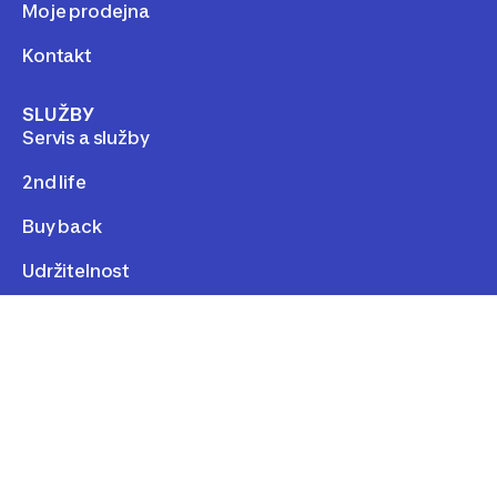
Moje prodejna
Kontakt
SLUŽBY
Servis a služby
2nd life
Buy back
Udržitelnost
LEGAL
Personal data
Cookies
Term of use
Cookie consent