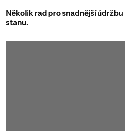
Několik rad pro snadnější údržbu
stanu.