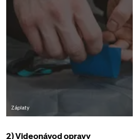
Záplaty
2) Videonávod opravy