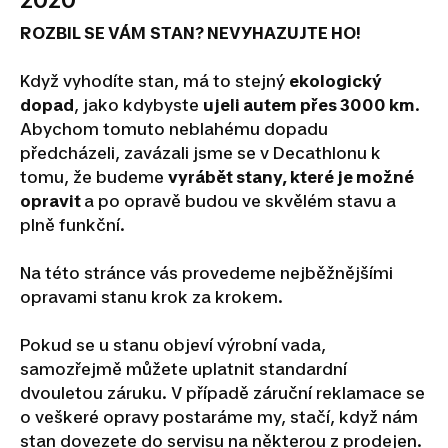
2020
ROZBIL SE VÁM
STAN?
NEVYHAZUJTE HO!
Když vyhodíte stan, má to stejný
ekologický
dopad
, jako kdybyste
ujeli autem přes 3000 km
.
Abychom tomuto neblahému dopadu
předcházeli, zavázali jsme se v Decathlonu k
tomu, že budeme
vyrábět stany, které je možné
opravit
a po opravě budou ve skvělém stavu a
plně funkční.
Na této stránce vás provedeme nejběžnějšími
opravami stanu krok za krokem.
Pokud se u stanu objeví výrobní vada,
samozřejmě můžete uplatnit standardní
dvouletou záruku.
V případě záruční reklamace se
o veškeré opravy postaráme my, stačí, když nám
stan dovezete do servisu na některou z prodejen.