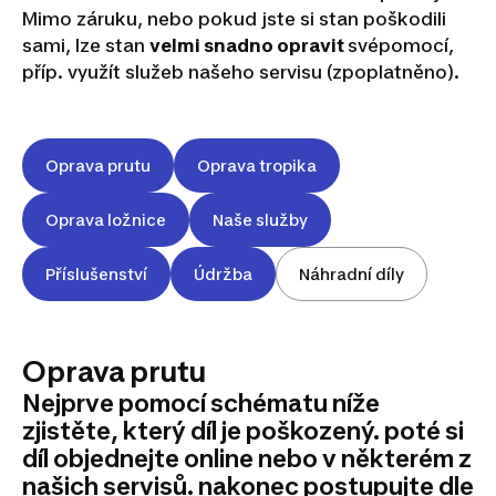
Mimo záruku, nebo pokud jste si stan poškodili
sami, lze stan
velmi snadno opravit
svépomocí,
příp. využít služeb našeho servisu (zpoplatněno).
Oprava prutu
Oprava tropika
Oprava ložnice
Naše služby
Příslušenství
Údržba
Náhradní díly
Oprava prutu
Nejprve pomocí schématu níže
zjistěte, který díl je poškozený. poté si
díl objednejte online nebo v některém z
našich servisů. nakonec postupujte dle