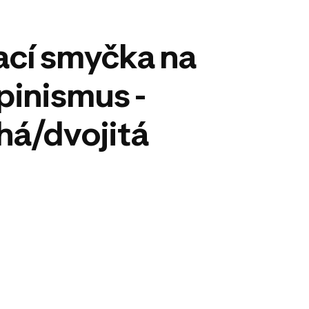
cí smyčka na
lpinismus -
há/dvojitá