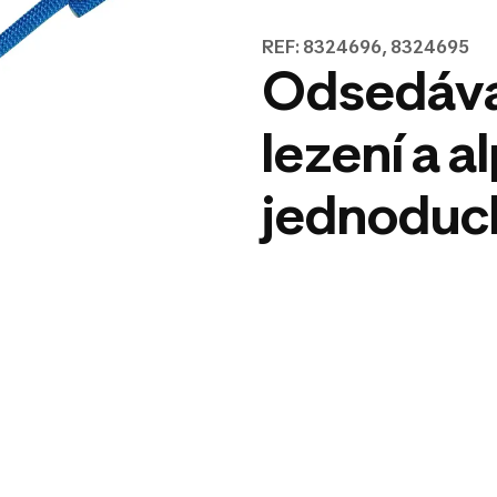
REF: 8324696, 8324695
Odsedáva
lezení a a
jednoduc