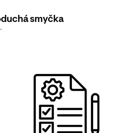
noduchá smyčka
u.