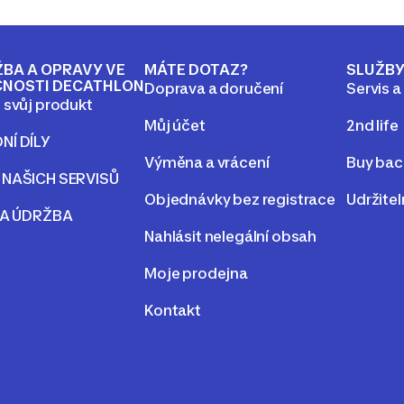
BA A OPRAVY VE
MÁTE DOTAZ?
SLUŽB
ČNOSTI DECATHLON
Doprava a doručení
Servis a
 svůj produkt
Můj účet
2nd life
NÍ DÍLY
Výměna a vrácení
Buy bac
 NAŠICH SERVISŮ
Objednávky bez registrace
Udržite
 A ÚDRŽBA
Nahlásit nelegální obsah
Moje prodejna
Kontakt