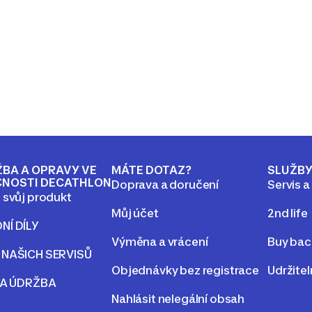
BA A OPRAVY VE
MÁTE DOTAZ?
SLUŽB
ČNOSTI DECATHLON
Doprava a doručení
Servis a
 svůj produkt
Můj účet
2nd life
NÍ DÍLY
Výměna a vrácení
Buy bac
 NAŠICH SERVISŮ
Objednávky bez registrace
Udržite
 A ÚDRŽBA
Nahlásit nelegální obsah