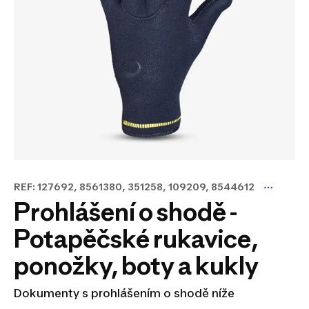
REF: 127692, 8561380, 351258, 109209, 8544612
Prohlášení o shodě -
Potapěčské rukavice,
ponožky, boty a kukly
Dokumenty s prohlášením o shodě níže